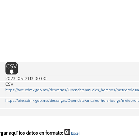
2023-05-31 13:00:00
CSV
https://aire.cdmx.gob.mx/descargas/Opendata/anuales_horarios/meteorología
https://aire.cdmx.gob.mx/descargas/Opendata/anuales_horarios_gz/meteorolo
rgar aquí los datos en formato:
Excel