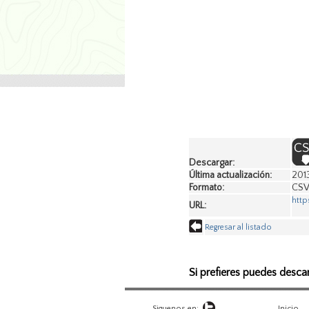
Descargar:
Última actualización:
201
Formato:
CS
http
URL:
Regresar al listado
Si prefieres puedes desca
Siguenos en:
Inicio