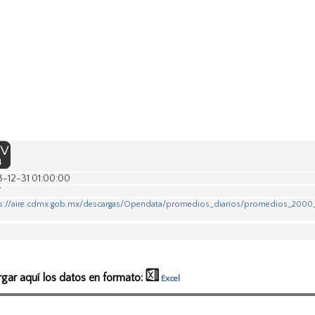
3-12-31 01:00:00
V
s://aire.cdmx.gob.mx/descargas/Opendata/promedios_diarios/promedios_2000
rgar aquí los datos en formato:
Excel