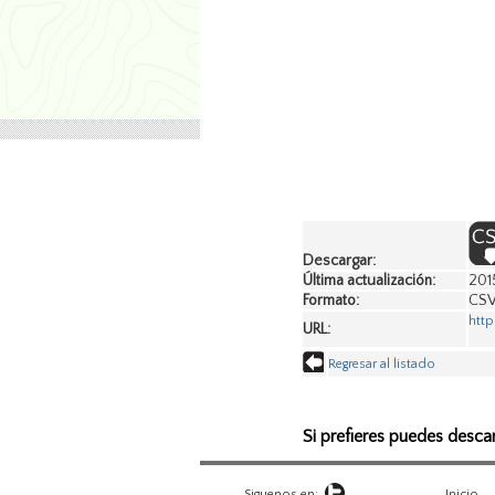
Descargar:
Última actualización:
201
Formato:
CS
htt
URL:
Regresar al listado
Si prefieres puedes desca
Siguenos en:
Inicio