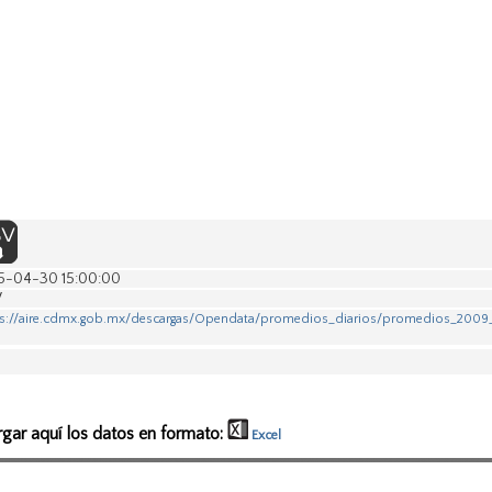
5-04-30 15:00:00
V
ps://aire.cdmx.gob.mx/descargas/Opendata/promedios_diarios/promedios_2009
rgar aquí los datos en formato:
Excel