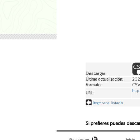
Descargar:
Última actualización:
202
Formato:
CS
http
URL:
Regresar al listado
Si prefieres puedes desca
Siguenos en:
Inicio