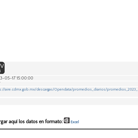
3-05-17 15:00:00
V
s://aire.cdmx.gob.mx/descargas/Opendata/promedios_diarios/promedios_2023_
rgar aquí los datos en formato:
Excel