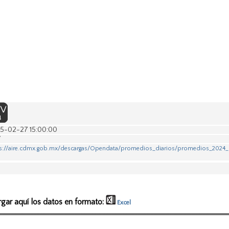
5-02-27 15:00:00
V
s://aire.cdmx.gob.mx/descargas/Opendata/promedios_diarios/promedios_2024_
rgar aquí los datos en formato:
Excel