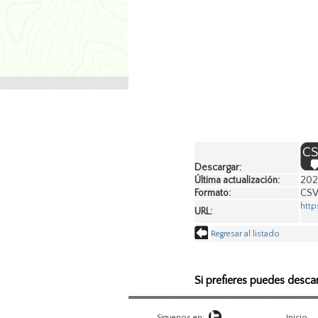
Descargar:
Última actualización:
202
Formato:
CS
http
URL:
Regresar al listado
Si prefieres puedes desca
Siguenos en:
Inicio