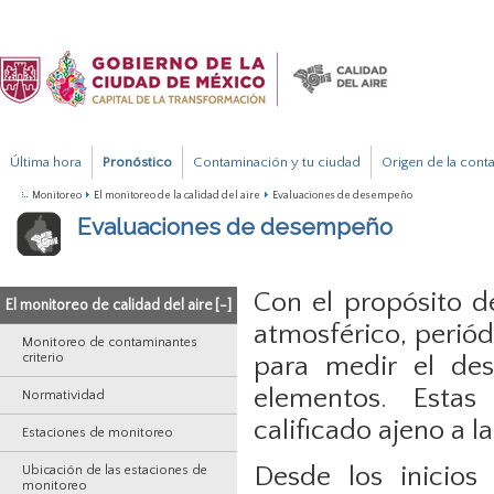
Última hora
Pronóstico
Contaminación y tu ciudad
Origen de la cont
Monitoreo
El monitoreo de la calidad del aire
Evaluaciones de desempeño
Evaluaciones de desempeño
Con el propósito d
El monitoreo de calidad del aire
[-]
atmosférico, periód
Monitoreo de contaminantes
criterio
para medir el des
elementos. Estas
Normatividad
calificado ajeno a l
Estaciones de monitoreo
Desde los inicio
Ubicación de las estaciones de
monitoreo